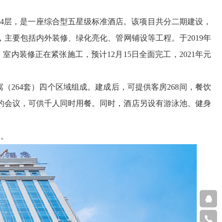
共24层，是一座综合型五星级标准酒店。该项目共分二期建设，
，主要包括内外装修、绿化亮化、管网铺设等工程。于2019年
装修正在紧张施工，预计12月15日全面完工，2021年元
寓（264套）四个区域组成。建成后，可提供客房268间，餐饮
00人的会议，可供千人同时用餐。同时，酒店另设有游泳池、健身
展。

在线
