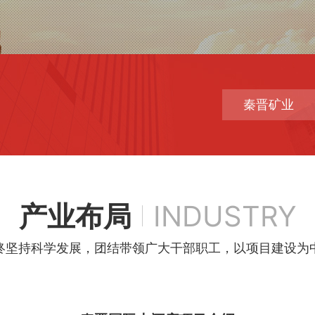
秦晋矿业
产业布局
INDUSTRY
终坚持科学发展，团结带领广大干部职工，以项目建设为