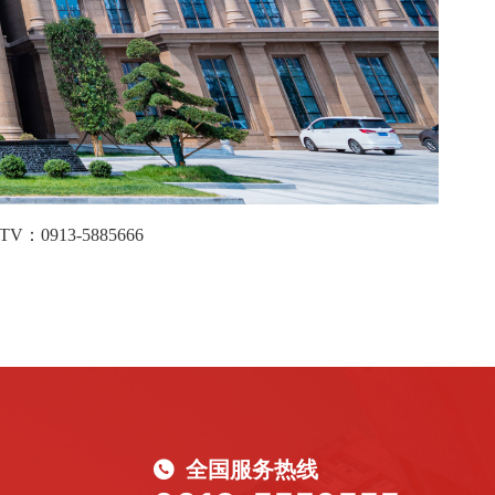
0913-5885666
全国服务热线