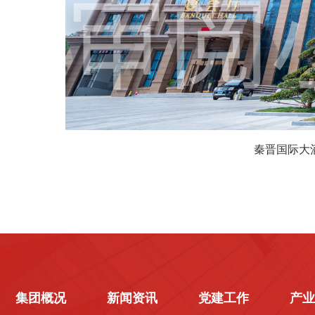
秦晋国际大酒店
集团概况
新闻资讯
党建工作
产业