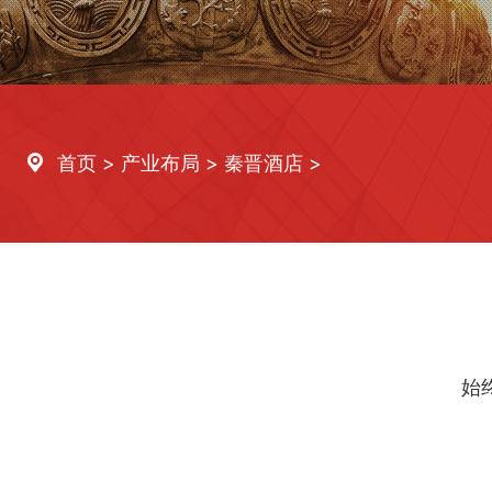
首页
>
产业布局
>
秦晋酒店
>
始